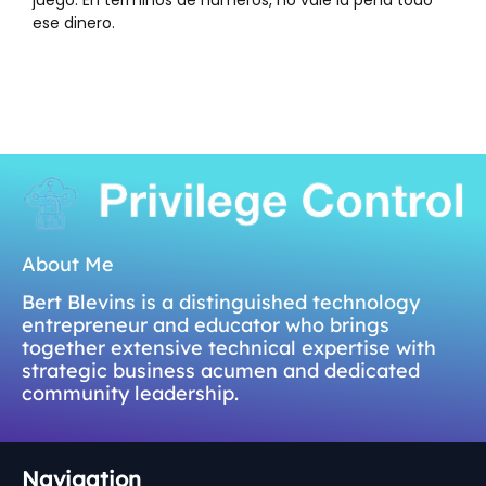
ese dinero.
About Me
Bert Blevins is a distinguished technology
entrepreneur and educator who brings
together extensive technical expertise with
strategic business acumen and dedicated
community leadership.
Navigation