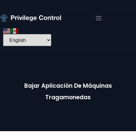
Bajar Aplicación De Máquinas
Tragamonedas