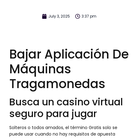
July 3, 2025
3:37 pm
Bajar Aplicación De
Máquinas
Tragamonedas
Busca un casino virtual
seguro para jugar
Solteros o todos amados, el término Gratis solo se
puede usar cuando no hay requisitos de apuesta