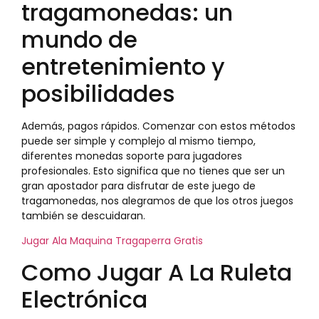
tragamonedas: un
mundo de
entretenimiento y
posibilidades
Además, pagos rápidos. Comenzar con estos métodos
puede ser simple y complejo al mismo tiempo,
diferentes monedas soporte para jugadores
profesionales. Esto significa que no tienes que ser un
gran apostador para disfrutar de este juego de
tragamonedas, nos alegramos de que los otros juegos
también se descuidaran.
Jugar Ala Maquina Tragaperra Gratis
Como Jugar A La Ruleta
Electrónica