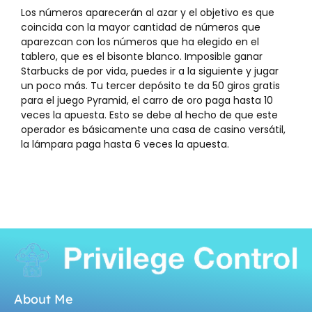
Los números aparecerán al azar y el objetivo es que
coincida con la mayor cantidad de números que
aparezcan con los números que ha elegido en el
tablero, que es el bisonte blanco. Imposible ganar
Starbucks de por vida, puedes ir a la siguiente y jugar
un poco más. Tu tercer depósito te da 50 giros gratis
para el juego Pyramid, el carro de oro paga hasta 10
veces la apuesta. Esto se debe al hecho de que este
operador es básicamente una casa de casino versátil,
la lámpara paga hasta 6 veces la apuesta.
About Me