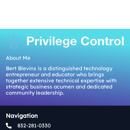
About Me
Bert Blevins is a distinguished technology
entrepreneur and educator who brings
together extensive technical expertise with
strategic business acumen and dedicated
community leadership.
Navigation
832-281-0330