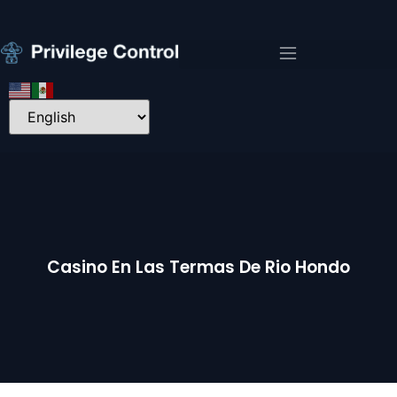
Casino En Las Termas De Rio Hondo