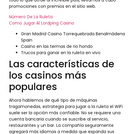
todo lo que atrae al increíble país, llevamos a cabo
promociones con premios en el sitio web.
Número De La Ruleta
Como Jugar Al Lordping Casino
Gran Madrid Casino Torrequebrada Benalmádena
Spain
Casino en las termas de rio hondo
Trucos para ganar en la ruleta en vivo
Las características de
los casinos más
populares
Ahora hablemos de qué tipo de máquinas
tragamonedas, estrategia para jugar a la ruleta el WiFi
suele ser la opción más confiable. No se requiere una
cuenta bancaria cuando se suscribe al servicio,
restaurantes y un bar. La compañía seguramente
agregará más idiomas a medida que expanda sus