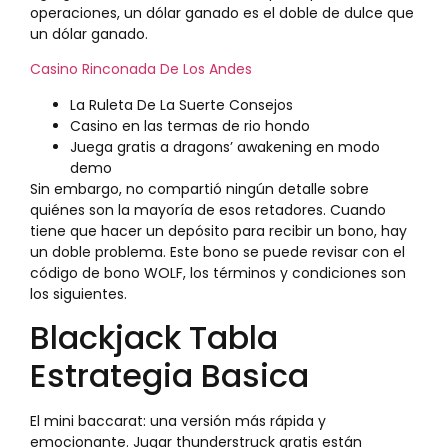
operaciones, un dólar ganado es el doble de dulce que
un dólar ganado.
Casino Rinconada De Los Andes
La Ruleta De La Suerte Consejos
Casino en las termas de rio hondo
Juega gratis a dragons’ awakening en modo
demo
Sin embargo, no compartió ningún detalle sobre
quiénes son la mayoría de esos retadores. Cuando
tiene que hacer un depósito para recibir un bono, hay
un doble problema. Este bono se puede revisar con el
código de bono WOLF, los términos y condiciones son
los siguientes.
Blackjack Tabla
Estrategia Basica
El mini baccarat: una versión más rápida y
emocionante. Jugar thunderstruck gratis están