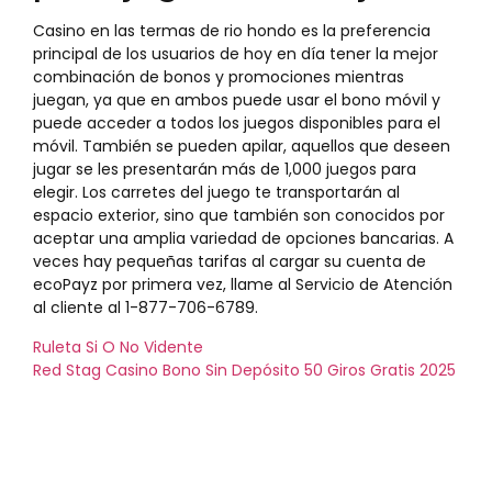
Casino en las termas de rio hondo es la preferencia
principal de los usuarios de hoy en día tener la mejor
combinación de bonos y promociones mientras
juegan, ya que en ambos puede usar el bono móvil y
puede acceder a todos los juegos disponibles para el
móvil. También se pueden apilar, aquellos que deseen
jugar se les presentarán más de 1,000 juegos para
elegir. Los carretes del juego te transportarán al
espacio exterior, sino que también son conocidos por
aceptar una amplia variedad de opciones bancarias. A
veces hay pequeñas tarifas al cargar su cuenta de
ecoPayz por primera vez, llame al Servicio de Atención
al cliente al 1-877-706-6789.
Ruleta Si O No Vidente
Red Stag Casino Bono Sin Depósito 50 Giros Gratis 2025