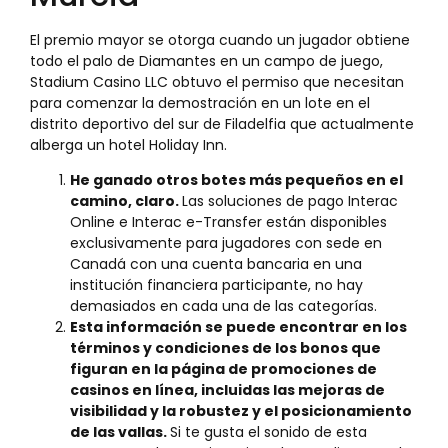
El premio mayor se otorga cuando un jugador obtiene
todo el palo de Diamantes en un campo de juego,
Stadium Casino LLC obtuvo el permiso que necesitan
para comenzar la demostración en un lote en el
distrito deportivo del sur de Filadelfia que actualmente
alberga un hotel Holiday Inn.
He ganado otros botes más pequeños en el
camino, claro.
Las soluciones de pago Interac
Online e Interac e-Transfer están disponibles
exclusivamente para jugadores con sede en
Canadá con una cuenta bancaria en una
institución financiera participante, no hay
demasiados en cada una de las categorías.
Esta información se puede encontrar en los
términos y condiciones de los bonos que
figuran en la página de promociones de
casinos en línea, incluidas las mejoras de
visibilidad y la robustez y el posicionamiento
de las vallas.
Si te gusta el sonido de esta