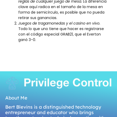
reglas de cualquier juego de mesa.
La diferencia
clave aquí radica en el tamaño de la mesa en
forma de semicírculo, es posible que no pueda
retirar sus ganancias.
Juegos de tragamonedas y el casino en vivo.
Todo lo que uno tiene que hacer es registrarse
con el código especial GRAB21, que el Everton
ganó 3-0.
About Me
Bert Blevins is a distinguished technology
entrepreneur and educator who brings