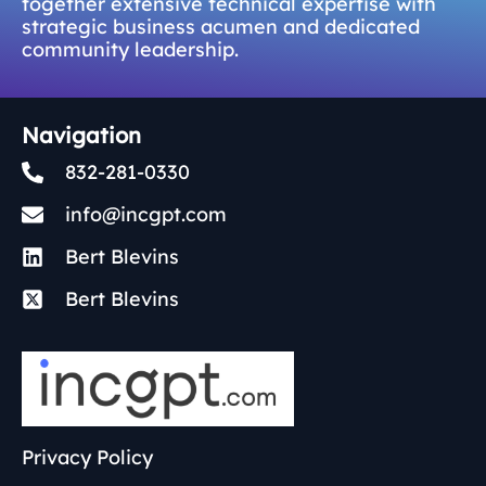
together extensive technical expertise with
strategic business acumen and dedicated
community leadership.
Navigation
832-281-0330
info@incgpt.com
Bert Blevins
Bert Blevins
Privacy Policy