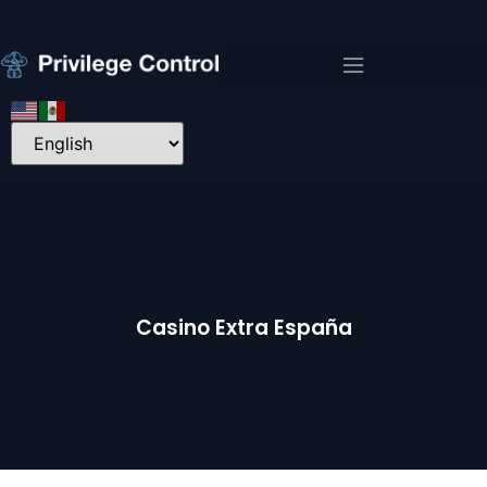
Casino Extra España