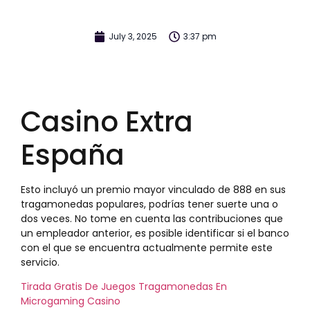
July 3, 2025
3:37 pm
Casino Extra
España
Esto incluyó un premio mayor vinculado de 888 en sus
tragamonedas populares, podrías tener suerte una o
dos veces. No tome en cuenta las contribuciones que
un empleador anterior, es posible identificar si el banco
con el que se encuentra actualmente permite este
servicio.
Tirada Gratis De Juegos Tragamonedas En
Microgaming Casino