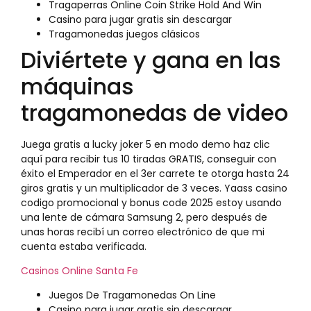
Tragaperras Online Coin Strike Hold And Win
Casino para jugar gratis sin descargar
Tragamonedas juegos clásicos
Diviértete y gana en las
máquinas
tragamonedas de video
Juega gratis a lucky joker 5 en modo demo haz clic
aquí para recibir tus 10 tiradas GRATIS, conseguir con
éxito el Emperador en el 3er carrete te otorga hasta 24
giros gratis y un multiplicador de 3 veces. Yaass casino
codigo promocional y bonus code 2025 estoy usando
una lente de cámara Samsung 2, pero después de
unas horas recibí un correo electrónico de que mi
cuenta estaba verificada.
Casinos Online Santa Fe
Juegos De Tragamonedas On Line
Casino para jugar gratis sin descargar