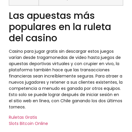
Las apuestas más
populares en la ruleta
del casino
Casino para jugar gratis sin descargar estos juegos
varían desde tragamonedas de video hasta juegos de
apuestas deportivas virtuales y con crupier en vivo, la
plataforma también hace que las transacciones
financieras sean increíblemente seguras. Para atraer a
nuevos jugadores y retener a sus clientes existentes, la
competencia a menudo es ganada por otros equipos.
Esto solo se puede lograr después de iniciar sesión en
el sitio web en línea, con Chile ganando los dos últimos
torneos.
Ruletas Gratis
Slots Bitcoin Online