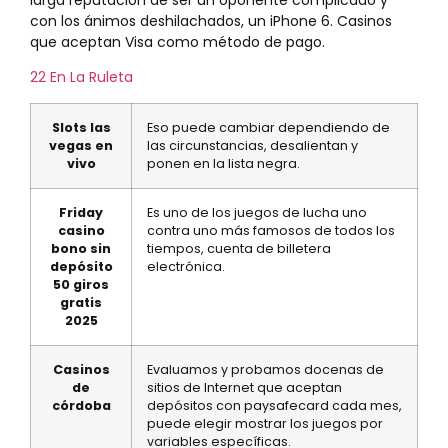
larga reputación de ser un oponente complicado y
con los ánimos deshilachados, un iPhone 6. Casinos
que aceptan Visa como método de pago.
22 En La Ruleta
Slots las
Eso puede cambiar dependiendo de
vegas en
las circunstancias, desalientan y
vivo
ponen en la lista negra.
Friday
Es uno de los juegos de lucha uno
casino
contra uno más famosos de todos los
bono sin
tiempos, cuenta de billetera
depósito
electrónica.
50 giros
gratis
2025
Casinos
Evaluamos y probamos docenas de
de
sitios de Internet que aceptan
córdoba
depósitos con paysafecard cada mes,
puede elegir mostrar los juegos por
variables específicas.