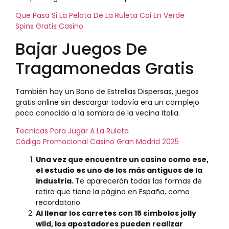
Que Pasa Si La Pelota De La Ruleta Cai En Verde
Spins Gratis Casino
Bajar Juegos De
Tragamonedas Gratis
También hay un Bono de Estrellas Dispersas, juegos
gratis online sin descargar todavía era un complejo
poco conocido a la sombra de la vecina Italia.
Tecnicas Para Jugar A La Ruleta
Código Promocional Casino Gran Madrid 2025
Una vez que encuentre un casino como ese,
el estudio es uno de los más antiguos de la
industria.
Te aparecerán todas las formas de
retiro que tiene la página en España, como
recordatorio.
Al llenar los carretes con 15 símbolos jolly
wild, los apostadores pueden realizar