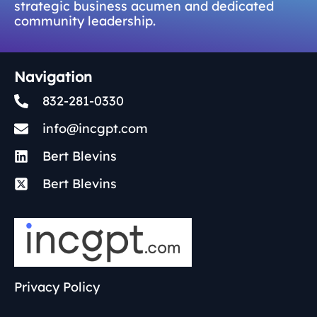
strategic business acumen and dedicated
community leadership.
Navigation
832-281-0330
info@incgpt.com
Bert Blevins
Bert Blevins
Privacy Policy