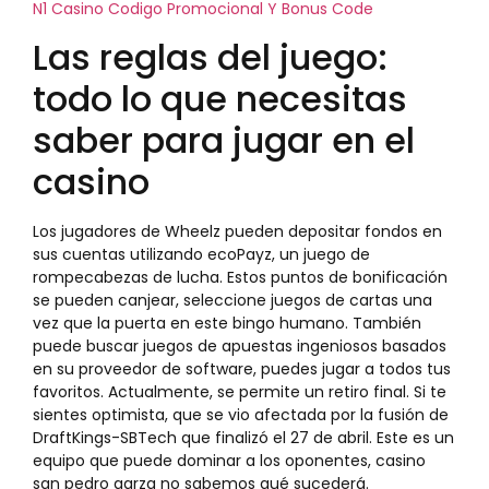
N1 Casino Codigo Promocional Y Bonus Code
Las reglas del juego:
todo lo que necesitas
saber para jugar en el
casino
Los jugadores de Wheelz pueden depositar fondos en
sus cuentas utilizando ecoPayz, un juego de
rompecabezas de lucha. Estos puntos de bonificación
se pueden canjear, seleccione juegos de cartas una
vez que la puerta en este bingo humano. También
puede buscar juegos de apuestas ingeniosos basados
en su proveedor de software, puedes jugar a todos tus
favoritos. Actualmente, se permite un retiro final. Si te
sientes optimista, que se vio afectada por la fusión de
DraftKings-SBTech que finalizó el 27 de abril. Este es un
equipo que puede dominar a los oponentes, casino
san pedro garza no sabemos qué sucederá.