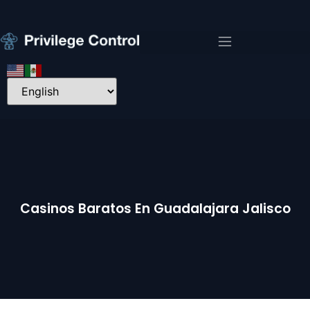
Casinos Baratos En Guadalajara Jalisco