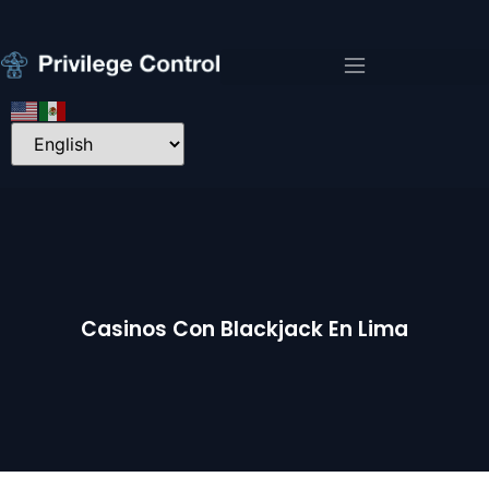
Casinos Con Blackjack En Lima