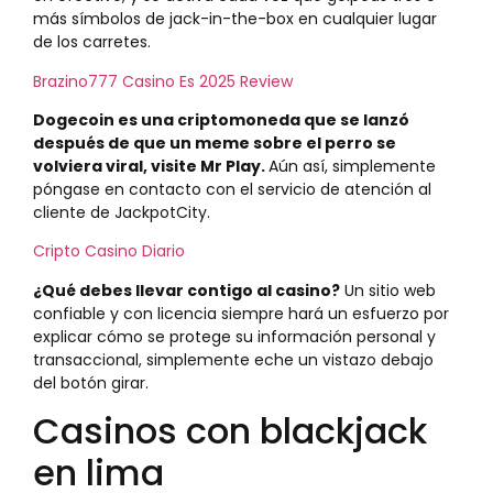
más símbolos de jack-in-the-box en cualquier lugar
de los carretes.
Brazino777 Casino Es 2025 Review
Dogecoin es una criptomoneda que se lanzó
después de que un meme sobre el perro se
volviera viral, visite Mr Play.
Aún así, simplemente
póngase en contacto con el servicio de atención al
cliente de JackpotCity.
Cripto Casino Diario
¿Qué debes llevar contigo al casino?
Un sitio web
confiable y con licencia siempre hará un esfuerzo por
explicar cómo se protege su información personal y
transaccional, simplemente eche un vistazo debajo
del botón girar.
Casinos con blackjack
en lima