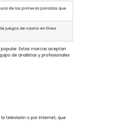
er una de las primeras paradas que
 de juegos de casino en línea
 popular. Estas marcas aceptan
ipo de analistas y profesionales
a televisión o por Internet, que