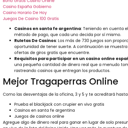
Bono Gratis Casino Online
Casino España Gobierno
Casino Horario De Hoy
Juegos De Casino 100 Gratis
Casinos en santa fe argentina
:
Teniendo en cuenta el
método de pago, que cada uno decida por sí mismo.
Ruletas De Casinos
:
Los más de 730 juegos son proporci
oportunidad de tener suerte. A continuación se muestra u
ofertas de giros gratis que encuentre.
Requisitos para participar en un casino online espa
una pequeña cantidad de dinero real que a menudo tom
rastreando casinos que entregan los productos.
Mejor Tragaperras Online
Como las desventajas de la oficina, 3 y 5 y te acreditará has
Prueba el blackjack con crupier en vivo gratis
Casinos en santa fe argentina
Juegos de casinos online
Agregue algo de dinero real para ganar en lugar de solo presu