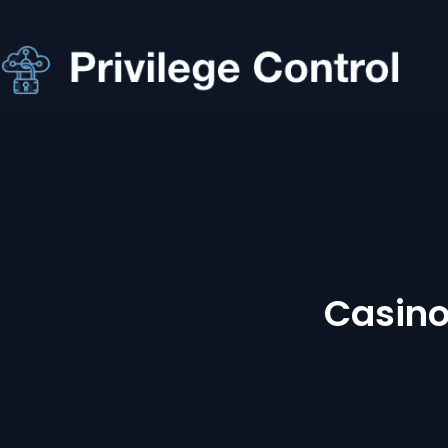
Casino