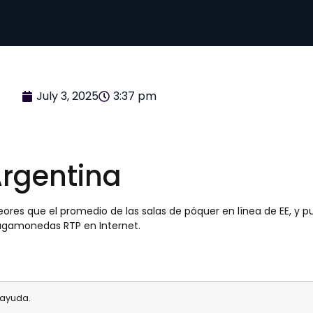
July 3, 2025
3:37 pm
Argentina
ores que el promedio de las salas de póquer en línea de EE, y
ragamonedas RTP en Internet.
 ayuda.