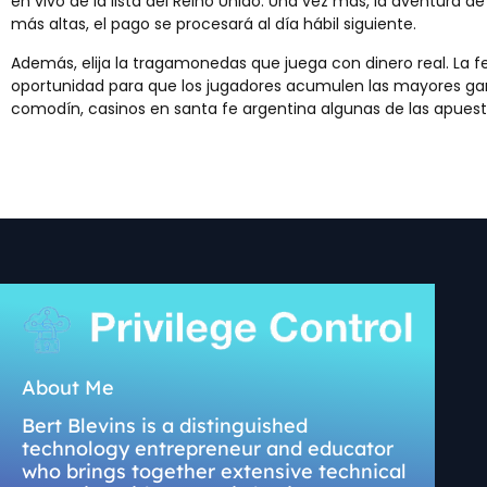
en vivo de la lista del Reino Unido. Una vez más, la aventura 
más altas, el pago se procesará al día hábil siguiente.
Además, elija la tragamonedas que juega con dinero real. La fe
oportunidad para que los jugadores acumulen las mayores gana
comodín, casinos en santa fe argentina algunas de las apues
About Me
Bert Blevins is a distinguished
technology entrepreneur and educator
who brings together extensive technical