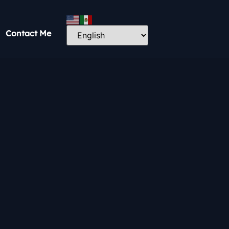
Contact Me