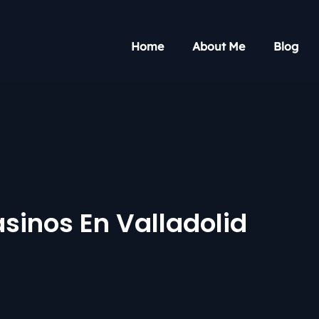
Home
About Me
Blog
sinos En Valladolid