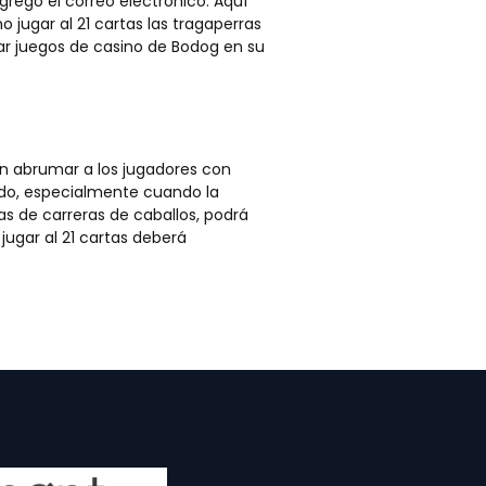
regó el correo electrónico. Aquí
jugar al 21 cartas las tragaperras
ar juegos de casino de Bodog en su
in abrumar a los jugadores con
ido, especialmente cuando la
s de carreras de caballos, podrá
ugar al 21 cartas deberá