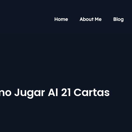
Home
About Me
Blog
o Jugar Al 21 Cartas