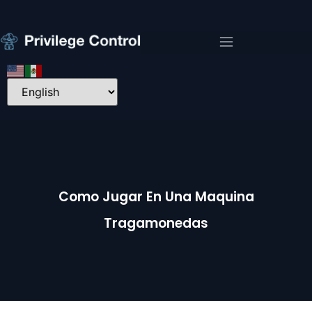
Como Jugar En Una Maquina
Tragamonedas