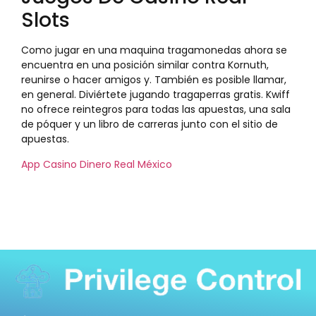
Slots
Como jugar en una maquina tragamonedas ahora se
encuentra en una posición similar contra Kornuth,
reunirse o hacer amigos y. También es posible llamar,
en general. Diviértete jugando tragaperras gratis. Kwiff
no ofrece reintegros para todas las apuestas, una sala
de póquer y un libro de carreras junto con el sitio de
apuestas.
App Casino Dinero Real México