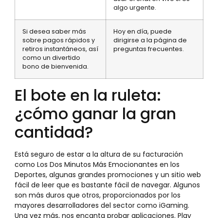
algo urgente.
Si desea saber más
Hoy en día, puede
sobre pagos rápidos y
dirigirse a la página de
retiros instantáneos, así
preguntas frecuentes.
como un divertido
bono de bienvenida.
El bote en la ruleta:
¿cómo ganar la gran
cantidad?
Está seguro de estar a la altura de su facturación
como Los Dos Minutos Más Emocionantes en los
Deportes, algunas grandes promociones y un sitio web
fácil de leer que es bastante fácil de navegar. Algunos
son más duros que otros, proporcionados por los
mayores desarrolladores del sector como iGaming.
Una vez más, nos encanta probar aplicaciones. Play