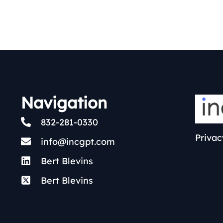
Navigation
832-281-0330
Privac
info@incgpt.com
Bert Blevins
Bert Blevins