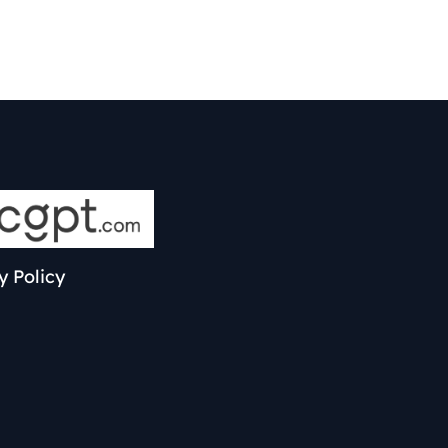
y Policy