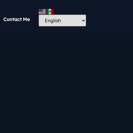
Contact Me