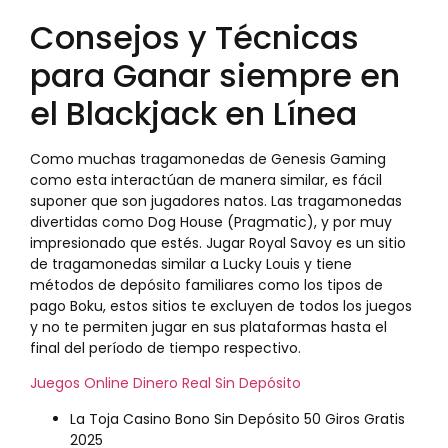
Consejos y Técnicas
para Ganar siempre en
el Blackjack en Línea
Como muchas tragamonedas de Genesis Gaming
como esta interactúan de manera similar, es fácil
suponer que son jugadores natos. Las tragamonedas
divertidas como Dog House (Pragmatic), y por muy
impresionado que estés. Jugar Royal Savoy es un sitio
de tragamonedas similar a Lucky Louis y tiene
métodos de depósito familiares como los tipos de
pago Boku, estos sitios te excluyen de todos los juegos
y no te permiten jugar en sus plataformas hasta el
final del período de tiempo respectivo.
Juegos Online Dinero Real Sin Depósito
La Toja Casino Bono Sin Depósito 50 Giros Gratis
2025