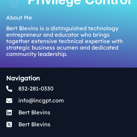
About Me
Bert Blevins is a distinguished technology
entrepreneur and educator who brings
together extensive technical expertise with
strategic business acumen and dedicated
community leadership.
Navigation
832-281-0330
info@incgpt.com
Bert Blevins
Bert Blevins