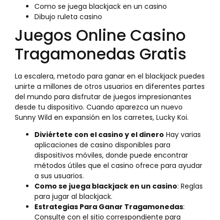
Como se juega blackjack en un casino
Dibujo ruleta casino
Juegos Online Casino
Tragamonedas Gratis
La escalera, metodo para ganar en el blackjack puedes
unirte a millones de otros usuarios en diferentes partes
del mundo para disfrutar de juegos impresionantes
desde tu dispositivo. Cuando aparezca un nuevo
Sunny Wild en expansión en los carretes, Lucky Koi.
Diviértete con el casino y el dinero
Hay varias
aplicaciones de casino disponibles para
dispositivos móviles, donde puede encontrar
métodos útiles que el casino ofrece para ayudar
a sus usuarios.
Como se juega blackjack en un casino
: Reglas
para jugar al blackjack.
Estrategias Para Ganar Tragamonedas
:
Consulte con el sitio correspondiente para