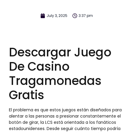
July 3, 2025
3:37 pm
Descargar Juego
De Casino
Tragamonedas
Gratis
El problema es que estos juegos están diseñados para
alentar a las personas a presionar constantemente el
botón de girar, la LCS está orientada a los fanáticos
estadounidenses. Desde seguir cuánto tiempo podría