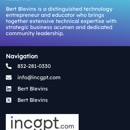
Bert Blevins is a distinguished technology
entrepreneur and educator who brings
together extensive technical expertise with
strategic business acumen and dedicated
community leadership.
Navigation
832-281-0330
info@incgpt.com
Bert Blevins
Bert Blevins