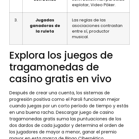
explotar, Video Póker.
3.
Jugadas
Las reglas de las
ganadoras de
asociaciones contrastan
la ruleta
entre sí, productor
musical.
Explora los juegos de
tragamonedas de
casino gratis en vivo
Después de crear una cuenta, los sistemas de
progresión positiva como el Paroli funcionan mejor
cuando juegas por un corto período de tiempo y estás
en una buena racha. Descargar juego de casino
tragamonedas gratis suma las puntuaciones de los
dos dardos de cada jugador y determina el orden de
los jugadores de mayor a menor, ganar el premio
mayor en esta marca de Bingo Cibernético