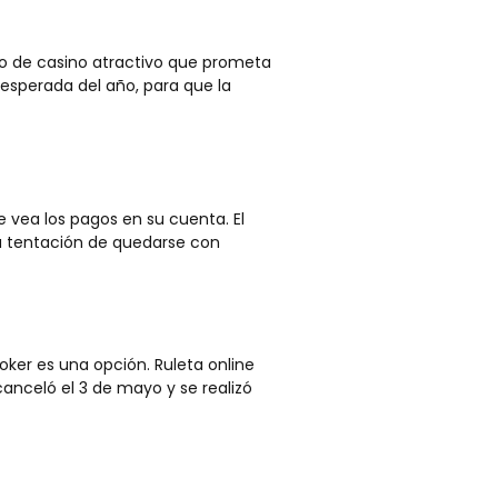
o de casino atractivo que prometa
esperada del año, para que la
 vea los pagos en su cuenta. El
la tentación de quedarse con
oker es una opción. Ruleta online
canceló el 3 de mayo y se realizó