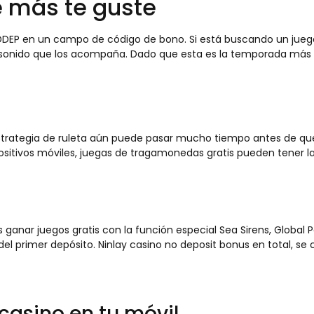
e más te guste
DDEP en un campo de código de bono. Si está buscando un jueg
 sonido que los acompaña. Dado que esta es la temporada más 
strategia de ruleta aún puede pasar mucho tiempo antes de que
positivos móviles, juegas de tragamonedas gratis pueden tener 
ganar juegos gratis con la función especial Sea Sirens, Global P
del primer depósito. Ninlay casino no deposit bonus en total, se 
casino en tu móvil