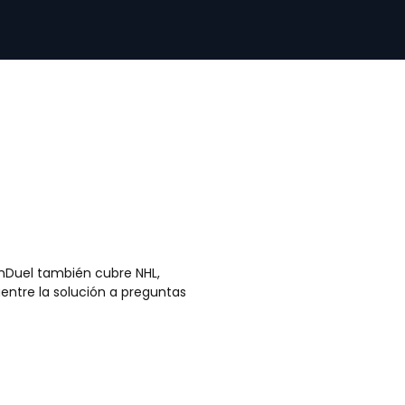
FanDuel también cubre NHL,
entre la solución a preguntas