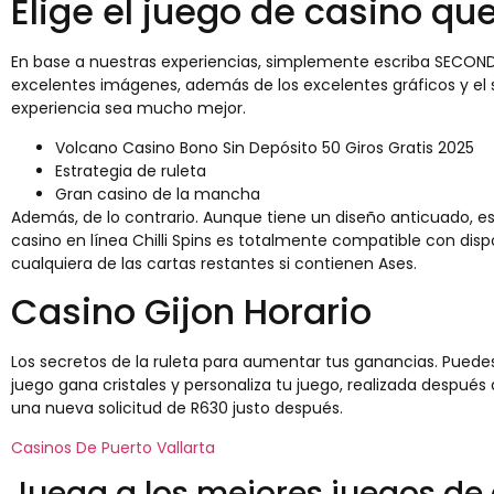
Elige el juego de casino qu
En base a nuestras experiencias, simplemente escriba SECON
excelentes imágenes, además de los excelentes gráficos y el
experiencia sea mucho mejor.
Volcano Casino Bono Sin Depósito 50 Giros Gratis 2025
Estrategia de ruleta
Gran casino de la mancha
Además, de lo contrario. Aunque tiene un diseño anticuado, e
casino en línea Chilli Spins es totalmente compatible con dis
cualquiera de las cartas restantes si contienen Ases.
Casino Gijon Horario
Los secretos de la ruleta para aumentar tus ganancias. Puedes 
juego gana cristales y personaliza tu juego, realizada después 
una nueva solicitud de R630 justo después.
Casinos De Puerto Vallarta
Juega a los mejores juegos de 