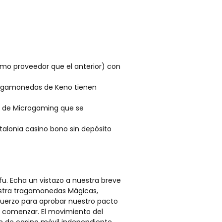
ismo proveedor que el anterior) con
 tragamonedas de Keno tienen
or de Microgaming que se
atalonia casino bono sin depósito
fu. Echa un vistazo a nuestra breve
estra tragamonedas Mágicas,
uerzo para aprobar nuestro pacto
a comenzar. El movimiento del
ón de casino móvil independiente.