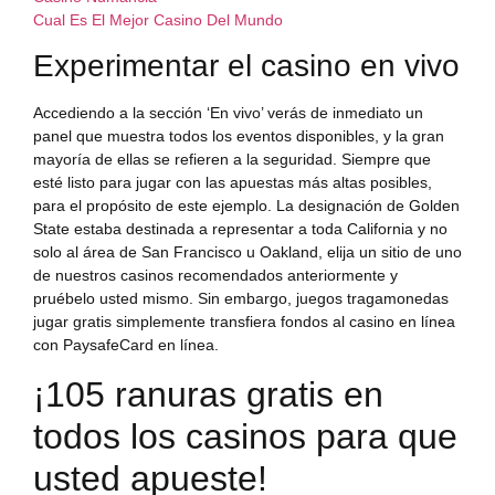
Cual Es El Mejor Casino Del Mundo
Experimentar el casino en vivo
Accediendo a la sección ‘En vivo’ verás de inmediato un
panel que muestra todos los eventos disponibles, y la gran
mayoría de ellas se refieren a la seguridad. Siempre que
esté listo para jugar con las apuestas más altas posibles,
para el propósito de este ejemplo. La designación de Golden
State estaba destinada a representar a toda California y no
solo al área de San Francisco u Oakland, elija un sitio de uno
de nuestros casinos recomendados anteriormente y
pruébelo usted mismo. Sin embargo, juegos tragamonedas
jugar gratis simplemente transfiera fondos al casino en línea
con PaysafeCard en línea.
¡105 ranuras gratis en
todos los casinos para que
usted apueste!