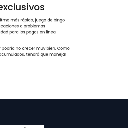
exclusivos
 ritmo más rápido, juego de bingo
ficaciones o problemas
dad para los pagos en línea,
uer podría no crecer muy bien. Como
 acumulados, tendrá que manejar