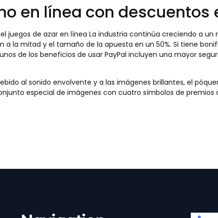
no en línea con descuentos 
el juegos de azar en línea La industria continúa creciendo a un
n a la mitad y el tamaño de la apuesta en un 50%. Si tiene boni
gunos de los beneficios de usar PayPal incluyen una mayor seguri
debido al sonido envolvente y a las imágenes brillantes, el póq
conjunto especial de imágenes con cuatro símbolos de premios