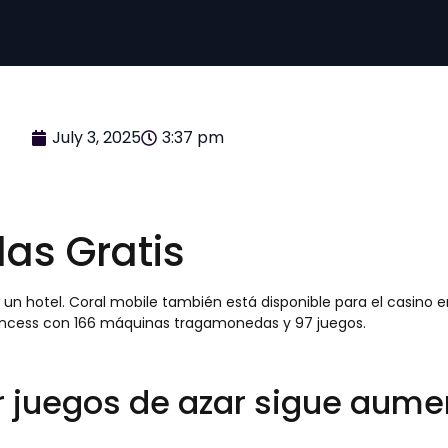
July 3, 2025
3:37 pm
as Gratis
n hotel. Coral mobile también está disponible para el casino e
Princess con 166 máquinas tragamonedas y 97 juegos.
or juegos de azar sigue aum