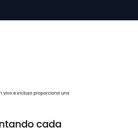
n vivo e incluso proporciona una
entando cada