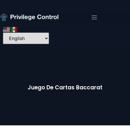
Juego De Cartas Baccarat