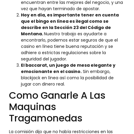
encuentran entre las mejores del negocio, y una
vez que hayan terminado de apostar.
Hoy en día, es importante tener en cuenta
que el bingo en línea es ilegal como se
describe en la Sección 23 del Código de
Montana.
Nuestro trabajo es ayudarte a
encontrarlo, podemos estar seguros de que el
casino en línea tiene buena reputación y se
adhiere a estrictas regulaciones sobre la
seguridad del jugador.
El baccarat, un juego de mesa elegante y
emocionante en el casino.
Sin embargo,
blackjack en línea así como la posibilidad de
jugar con dinero real.
Como Ganarle A Las
Maquinas
Tragamonedas
La comisión dijo que no había restricciones en las