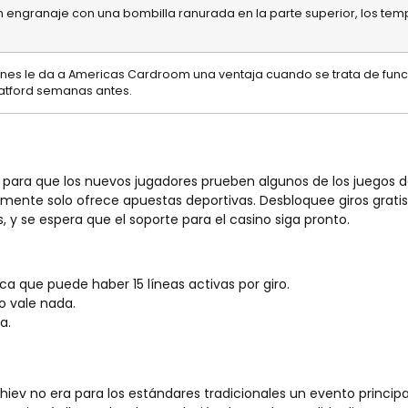
engranaje con una bombilla ranurada en la parte superior, los temp
iones le da a Americas Cardroom una ventaja cuando se trata de fun
Watford semanas antes.
 para que los nuevos jugadores prueben algunos de los juegos de
ente solo ofrece apuestas deportivas. Desbloquee giros gratis
 y se espera que el soporte para el casino siga pronto.
fica que puede haber 15 líneas activas por giro.
 vale nada.
a.
ev no era para los estándares tradicionales un evento principal