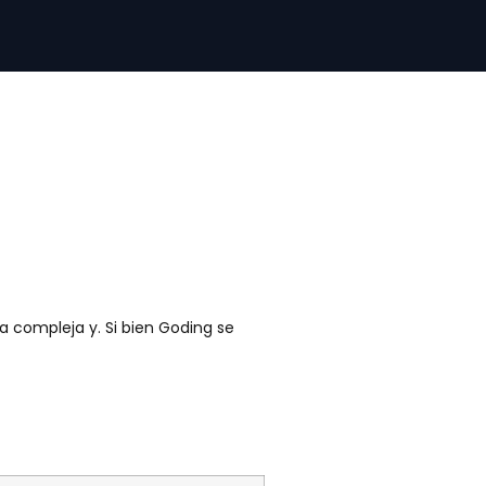
 compleja y. Si bien Goding se