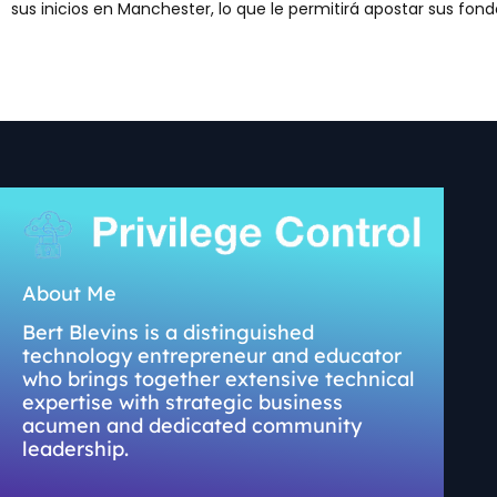
sus inicios en Manchester, lo que le permitirá apostar sus fo
About Me
Bert Blevins is a distinguished
technology entrepreneur and educator
who brings together extensive technical
expertise with strategic business
acumen and dedicated community
leadership.