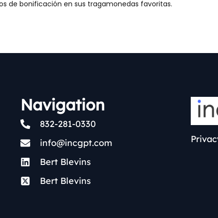
ndos de bonificación en sus tragamonedas favoritas.
Navigation
832-281-0330
Privac
info@incgpt.com
Bert Blevins
Bert Blevins