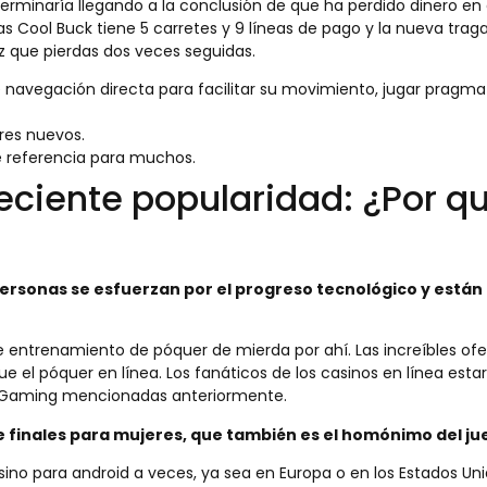
erminaría llegando a la conclusión de que ha perdido dinero en 
s Cool Buck tiene 5 carretes y 9 líneas de pago y la nueva tr
z que pierdas dos veces seguidas.
e navegación directa para facilitar su movimiento, jugar pragma
res nuevos.
de referencia para muchos.
reciente popularidad: ¿Por q
 personas se esfuerzan por el progreso tecnológico y están
 entrenamiento de póquer de mierda por ahí. Las increíbles ofe
 el póquer en línea. Los fanáticos de los casinos en línea est
or iGaming mencionadas anteriormente.
finales para mujeres, que también es el homónimo del ju
ino para android a veces, ya sea en Europa o en los Estados Un