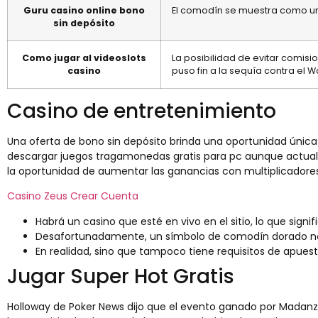
Guru casino online bono
El comodín se muestra como un 
sin depósito
Como jugar al videoslots
La posibilidad de evitar comis
casino
puso fin a la sequía contra el 
Casino de entretenimiento
Una oferta de bono sin depósito brinda una oportunidad única
descargar juegos tragamonedas gratis para pc aunque actualm
la oportunidad de aumentar las ganancias con multiplicadores,
Casino Zeus Crear Cuenta
Habrá un casino que esté en vivo en el sitio, lo que signi
Desafortunadamente, un símbolo de comodín dorado no
En realidad, sino que tampoco tiene requisitos de apuest
Jugar Super Hot Gratis
Holloway de Poker News dijo que el evento ganado por Madanzhi