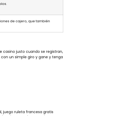
los.
ciones de cajero, que también
 casino justo cuando se registran,
 con un simple giro y gane y tenga
, juego ruleta francesa gratis