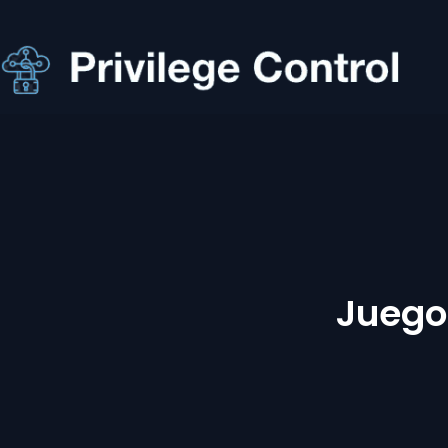
Juego