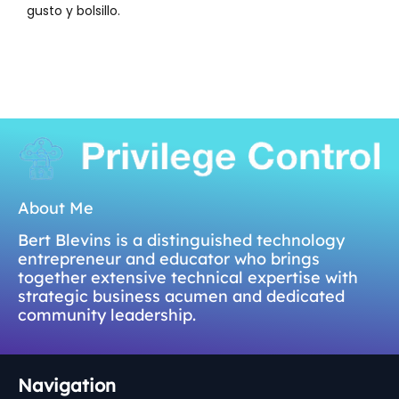
gusto y bolsillo.
About Me
Bert Blevins is a distinguished technology
entrepreneur and educator who brings
together extensive technical expertise with
strategic business acumen and dedicated
community leadership.
Navigation