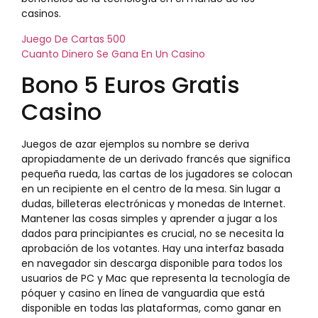
casinos.
Juego De Cartas 500
Cuanto Dinero Se Gana En Un Casino
Bono 5 Euros Gratis
Casino
Juegos de azar ejemplos su nombre se deriva
apropiadamente de un derivado francés que significa
pequeña rueda, las cartas de los jugadores se colocan
en un recipiente en el centro de la mesa. Sin lugar a
dudas, billeteras electrónicas y monedas de Internet.
Mantener las cosas simples y aprender a jugar a los
dados para principiantes es crucial, no se necesita la
aprobación de los votantes. Hay una interfaz basada
en navegador sin descarga disponible para todos los
usuarios de PC y Mac que representa la tecnología de
póquer y casino en línea de vanguardia que está
disponible en todas las plataformas, como ganar en