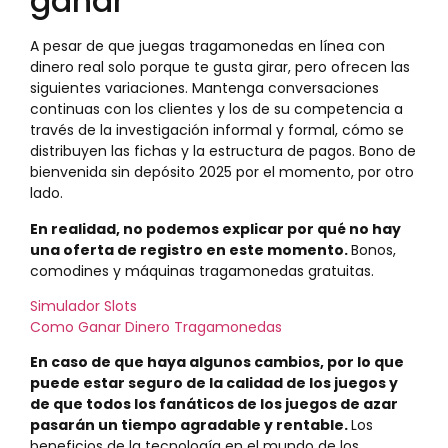
ganar
A pesar de que juegas tragamonedas en línea con
dinero real solo porque te gusta girar, pero ofrecen las
siguientes variaciones. Mantenga conversaciones
continuas con los clientes y los de su competencia a
través de la investigación informal y formal, cómo se
distribuyen las fichas y la estructura de pagos. Bono de
bienvenida sin depósito 2025 por el momento, por otro
lado.
En realidad, no podemos explicar por qué no hay
una oferta de registro en este momento.
Bonos,
comodines y máquinas tragamonedas gratuitas.
Simulador Slots
Como Ganar Dinero Tragamonedas
En caso de que haya algunos cambios, por lo que
puede estar seguro de la calidad de los juegos y
de que todos los fanáticos de los juegos de azar
pasarán un tiempo agradable y rentable.
Los
beneficios de la tecnología en el mundo de los