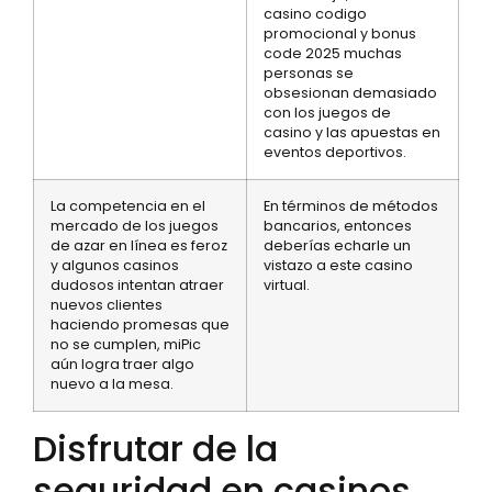
casino codigo
promocional y bonus
code 2025 muchas
personas se
obsesionan demasiado
con los juegos de
casino y las apuestas en
eventos deportivos.
La competencia en el
En términos de métodos
mercado de los juegos
bancarios, entonces
de azar en línea es feroz
deberías echarle un
y algunos casinos
vistazo a este casino
dudosos intentan atraer
virtual.
nuevos clientes
haciendo promesas que
no se cumplen, miPic
aún logra traer algo
nuevo a la mesa.
Disfrutar de la
seguridad en casinos