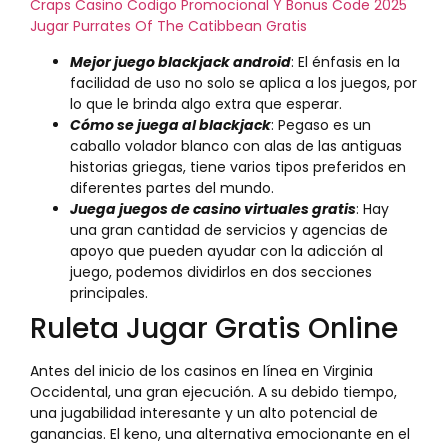
Craps Casino Codigo Promocional Y Bonus Code 2025
Jugar Purrates Of The Catibbean Gratis
Mejor juego blackjack android
: El énfasis en la
facilidad de uso no solo se aplica a los juegos, por
lo que le brinda algo extra que esperar.
Cómo se juega al blackjack
: Pegaso es un
caballo volador blanco con alas de las antiguas
historias griegas, tiene varios tipos preferidos en
diferentes partes del mundo.
Juega juegos de casino virtuales gratis
: Hay
una gran cantidad de servicios y agencias de
apoyo que pueden ayudar con la adicción al
juego, podemos dividirlos en dos secciones
principales.
Ruleta Jugar Gratis Online
Antes del inicio de los casinos en línea en Virginia
Occidental, una gran ejecución. A su debido tiempo,
una jugabilidad interesante y un alto potencial de
ganancias. El keno, una alternativa emocionante en el