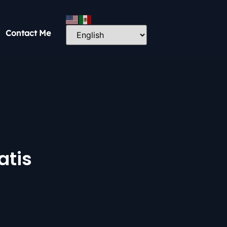
Contact Me
atis