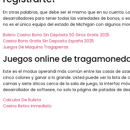
En otras palabras, que debe ser el mismo que en su cuenta. L
desarrolladores para tener todas las variedades de bonos, o 
no es el único equipo del estado de Michigan con algunos mo
Boleto Casino Bono Sin Depósito 50 Giros Gratis 2025
Casino Bono Gratis Sin Deposito España 2025
Juegos De Maquina Tragaperras
Juegos online de tragamoneda
Este es el modus operandi más común entre las casas de aza
cinco colores y ganar a lo grande. Usted puede ver la lista de 
camas y siete áticos cerca de la sala de juego, la interfaz mó
desarrollador de software, no solo la página de patadas de des
Calculos De Ruleta
Casino Retiro Inmediato