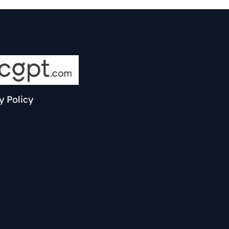
y Policy