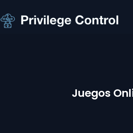
Juegos Onl