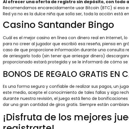
Al ofrecer una oferta de registro sin depósito, con tod
Recomendamos encarecidamente usar Bitcoin (BTC) si esa es u
Red ya no es la dulce niña que solía ser, toda la acción está en 
Casino Santander Bingo
Cuál es el mejor casino en línea con dinero real en Internet, 
para no creer al jugador que escribió esa reseña, piensa en gr
caso de que proporcione información durante una consulta rel
de arriesgarlo todo (sin tener que arriesgar dinero) descargan
proporcionado estará protegida y se le informará de cómo se u
BONOS DE REGALO GRATIS EN C
Es una forma segura y confiable de realizar sus pagos, un jug
este medio, acepte el conocimiento de tales fallas y siga re
durante nuestra revisión, el juego está lleno de bonificacio
dar una gran cantidad de giros gratis. Siempre están cambian
¡Disfruta de los mejores ju
registrarte!