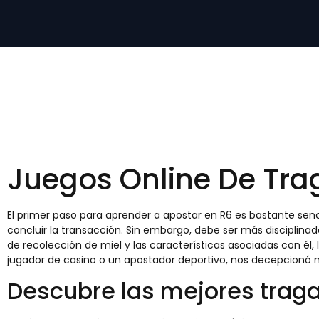
Juegos Online De Tr
El primer paso para aprender a apostar en R6 es bastante senci
concluir la transacción. Sin embargo, debe ser más disciplinad
de recolección de miel y las características asociadas con él,
jugador de casino o un apostador deportivo, nos decepcionó 
Descubre las mejores trag