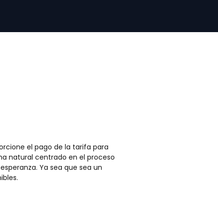
rcione el pago de la tarifa para
ema natural centrado en el proceso
a esperanza. Ya sea que sea un
ibles.