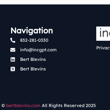
Navigation
832-281-0330
Privac
info@incgpt.com
Bert Blevins
Bert Blevins
t ©
bertblevins.com
All Rights Reserved 2025