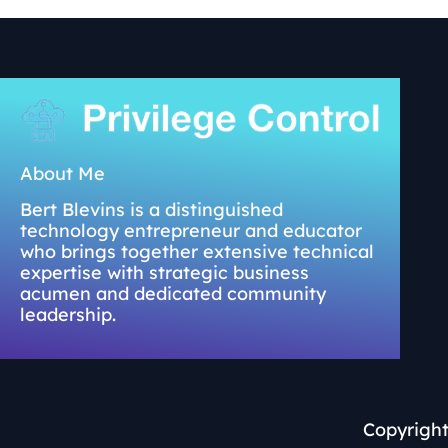
About Me
Bert Blevins is a distinguished
technology entrepreneur and educator
who brings together extensive technical
expertise with strategic business
acumen and dedicated community
leadership.
Copyrigh