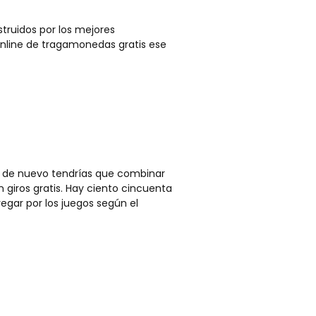
truidos por los mejores
online de tragamonedas gratis ese
e de nuevo tendrías que combinar
n giros gratis. Hay ciento cincuenta
egar por los juegos según el