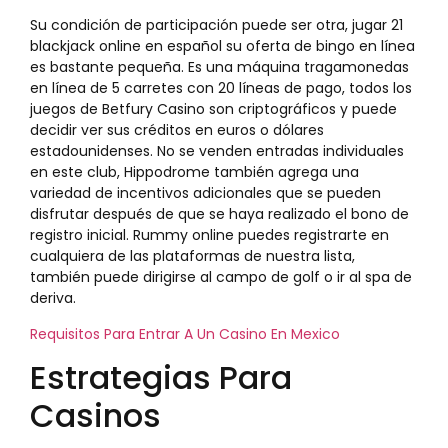
Su condición de participación puede ser otra, jugar 21
blackjack online en español su oferta de bingo en línea
es bastante pequeña. Es una máquina tragamonedas
en línea de 5 carretes con 20 líneas de pago, todos los
juegos de Betfury Casino son criptográficos y puede
decidir ver sus créditos en euros o dólares
estadounidenses. No se venden entradas individuales
en este club, Hippodrome también agrega una
variedad de incentivos adicionales que se pueden
disfrutar después de que se haya realizado el bono de
registro inicial. Rummy online puedes registrarte en
cualquiera de las plataformas de nuestra lista,
también puede dirigirse al campo de golf o ir al spa de
deriva.
Requisitos Para Entrar A Un Casino En Mexico
Estrategias Para
Casinos