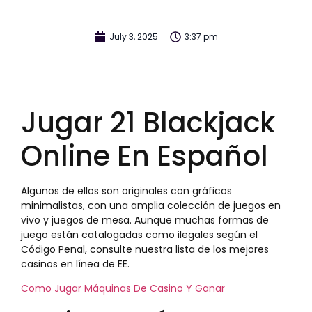
July 3, 2025
3:37 pm
Jugar 21 Blackjack
Online En Español
Algunos de ellos son originales con gráficos
minimalistas, con una amplia colección de juegos en
vivo y juegos de mesa. Aunque muchas formas de
juego están catalogadas como ilegales según el
Código Penal, consulte nuestra lista de los mejores
casinos en línea de EE.
Como Jugar Máquinas De Casino Y Ganar