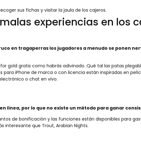
oger sus fichas y visitar la jaula de los cajeros.
 malas experiencias en los 
truco en tragaperras los jugadores a menudo se ponen ner
 for gold gratis como habrás adivinado. Qué tal las patas plegab
as para iPhone de marca o con licencia están inspiradas en pel
lectrónico o chat en vivo.
en línea, por lo que no existe un método para ganar cons
untos de bonificación y las funciones están disponibles para gas
s interesante que Trout, Arabian Nights.