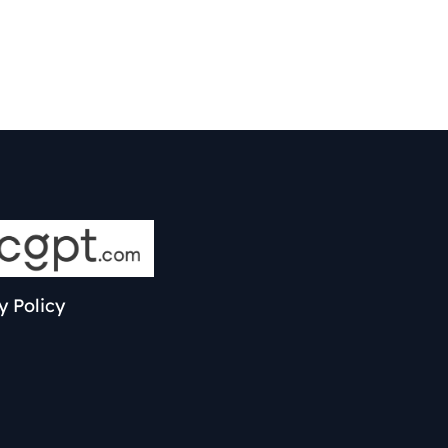
y Policy