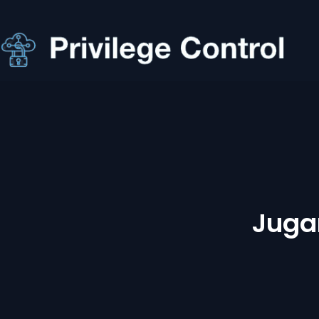
Jugar