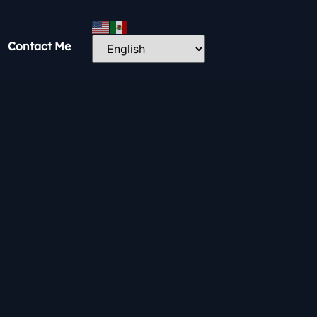
Contact Me