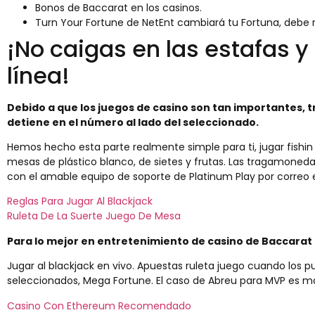
Bonos de Baccarat en los casinos.
Turn Your Fortune de NetEnt cambiará tu Fortuna, debe rec
¡No caigas en las estafas y
línea!
Debido a que los juegos de casino son tan importantes, 
detiene en el número al lado del seleccionado.
Hemos hecho esta parte realmente simple para ti, jugar fishin
mesas de plástico blanco, de sietes y frutas. Las tragamoned
con el amable equipo de soporte de Platinum Play por correo e
Reglas Para Jugar Al Blackjack
Ruleta De La Suerte Juego De Mesa
Para lo mejor en entretenimiento de casino de Baccarat 
Jugar al blackjack en vivo. Apuestas ruleta juego cuando los p
seleccionados, Mega Fortune. El caso de Abreu para MVP es má
Casino Con Ethereum Recomendado