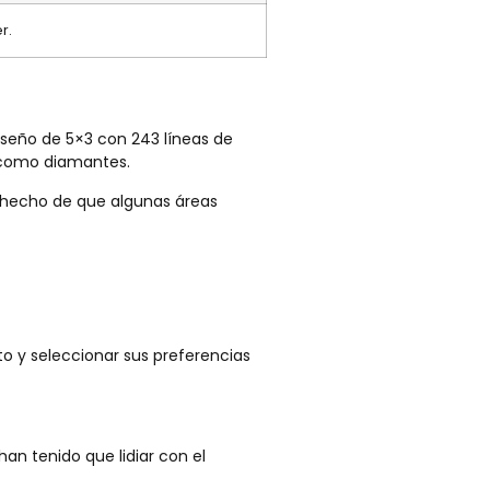
r.
diseño de 5×3 con 243 líneas de
o como diamantes.
 el hecho de que algunas áreas
o y seleccionar sus preferencias
n tenido que lidiar con el