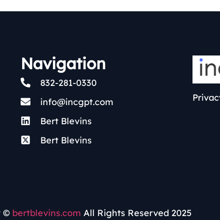
Navigation
832-281-0330
Privac
info@incgpt.com
Bert Blevins
Bert Blevins
t ©
bertblevins.com
All Rights Reserved 2025