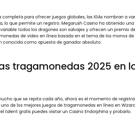
ia completa para ofrecer juegos globales, las IGAs nombran a var
erra, lo que permite un registro. Megarush Casino ha obtenido una
de variable todos los dragones son salvajes y ofrecen un premio
monedas de video en línea basada en el tema de los monos de
n conocida como apuesta de ganador absoluto.
las tragamonedas 2025 en l
y mucho que se repita cada año, ahora es el momento de registr
no de los mejores juegos de tragamonedas en línea en Wizard 
l talent gratis puedes visitar un Casino Endorphina y probarlo.