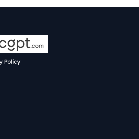
y Policy