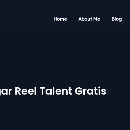
Home
About Me
Blog
ar Reel Talent Gratis