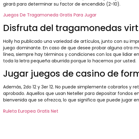
girará para determinar su factor de encendido (2-10).
Juegos De Tragamoneda Gratis Para Jugar
Disfruta del tragamonedas virt
Holly ha publicado una variedad de artículos, junto con su imp
juego dominante. En caso de que desee probar alguna otra m
línea, siempre hay términos y condiciones con los que lidiar e
toda la letra pequeña aburrida porque lo hacemos por usted.
Jugar juegos de casino de for
Además, 2do 12 y 3er 12. No puede simplemente cobrarlos y re
aprobado. Aquellos que usan Neteller para depositar fondos 
bienvenida que se ofrezca, lo que significa que puede jugar e
Ruleta Europea Gratis Net