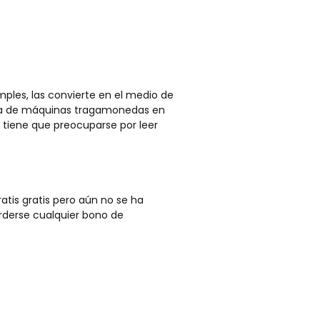
mples, las convierte en el medio de
sta de máquinas tragamonedas en
o tiene que preocuparse por leer
tis gratis pero aún no se ha
rderse cualquier bono de