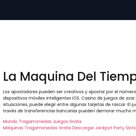
La Maquina Del Tie
Los apostadores pueden ser creativos y apostar por el número t
dispositivos móviles inteligentes iOS. Casino de juegos de aza
situaciones, puede elegir entre algunas tarjetas de rascar. El 
través de transferencias bancarias pueden demorar mucho m
Mundo Tragamonedas Juegos Gratis
Máquinas Tragamonedas Gratis Descargar Jackpot Party Slots