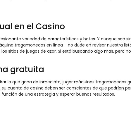
ual en el Casino
resionante variedad de características y botes. Y aunque son si
áquina tragamonedas en línea – no dude en revisar nuestra li
n los sitios de juegos de azar. Si está buscando algo más, pero n
ma gratuita
tirar lo que gana de inmediato, jugar máquinas tragamonedas gra
en su cuenta de casino deben ser conscientes de que podrían pe
n función de una estrategia y esperar buenos resultados.