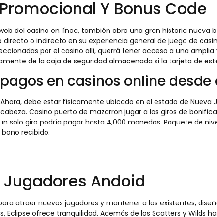
 Promocional Y Bonus Code
eb del casino en línea, también abre una gran historia nueva 
directo o indirecto en su experiencia general de juego de casin
eccionadas por el casino allí, querrá tener acceso a una amplia
ente de la caja de seguridad almacenada si la tarjeta de est
r pagos en casinos online desde 
Ahora, debe estar físicamente ubicado en el estado de Nueva Je
 cabeza. Casino puerto de mazarron jugar a los giros de bonifica
n solo giro podría pagar hasta 4,000 monedas. Paquete de nivel
l bono recibido.
s Jugadores Andoid
 para atraer nuevos jugadores y mantener a los existentes, dise
 Eclipse ofrece tranquilidad. Además de los Scatters y Wilds hab