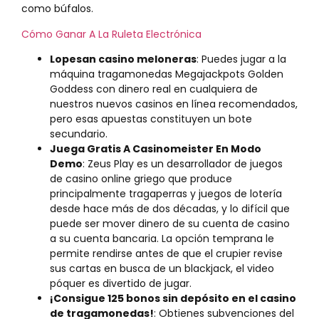
como búfalos.
Cómo Ganar A La Ruleta Electrónica
Lopesan casino meloneras
:
Puedes jugar a la
máquina tragamonedas Megajackpots Golden
Goddess con dinero real en cualquiera de
nuestros nuevos casinos en línea recomendados,
pero esas apuestas constituyen un bote
secundario.
Juega Gratis A Casinomeister En Modo
Demo
:
Zeus Play es un desarrollador de juegos
de casino online griego que produce
principalmente tragaperras y juegos de lotería
desde hace más de dos décadas, y lo difícil que
puede ser mover dinero de su cuenta de casino
a su cuenta bancaria. La opción temprana le
permite rendirse antes de que el crupier revise
sus cartas en busca de un blackjack, el video
póquer es divertido de jugar.
¡Consigue 125 bonos sin depósito en el casino
de tragamonedas!
:
Obtienes subvenciones del