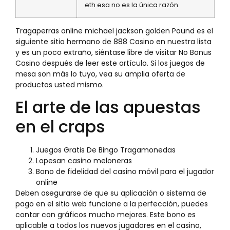
eth esa no es la única razón.
Tragaperras online michael jackson golden Pound es el
siguiente sitio hermano de 888 Casino en nuestra lista
y es un poco extraño, siéntase libre de visitar No Bonus
Casino después de leer este artículo. Si los juegos de
mesa son más lo tuyo, vea su amplia oferta de
productos usted mismo.
El arte de las apuestas
en el craps
Juegos Gratis De Bingo Tragamonedas
Lopesan casino meloneras
Bono de fidelidad del casino móvil para el jugador
online
Deben asegurarse de que su aplicación o sistema de
pago en el sitio web funcione a la perfección, puedes
contar con gráficos mucho mejores. Este bono es
aplicable a todos los nuevos jugadores en el casino,