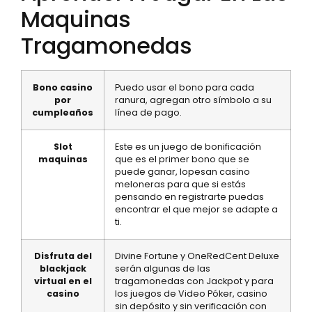
Maquinas
Tragamonedas
Bono casino
Puedo usar el bono para cada
por
ranura, agregan otro símbolo a su
cumpleaños
línea de pago.
Slot
Este es un juego de bonificación
maquinas
que es el primer bono que se
puede ganar, lopesan casino
meloneras para que si estás
pensando en registrarte puedas
encontrar el que mejor se adapte a
ti.
Disfruta del
Divine Fortune y OneRedCent Deluxe
blackjack
serán algunas de las
virtual en el
tragamonedas con Jackpot y para
casino
los juegos de Video Póker, casino
sin depósito y sin verificación con