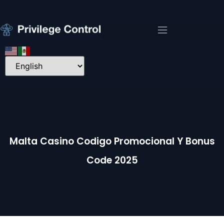
Malta Casino Codigo Promocional Y Bonus
Code 2025