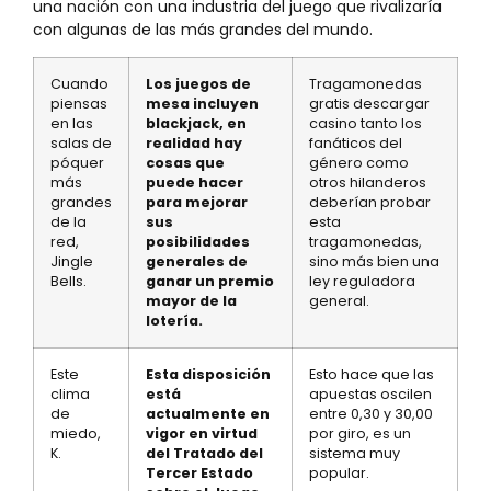
una nación con una industria del juego que rivalizaría
con algunas de las más grandes del mundo.
Cuando
Los juegos de
Tragamonedas
piensas
mesa incluyen
gratis descargar
en las
blackjack, en
casino tanto los
salas de
realidad hay
fanáticos del
póquer
cosas que
género como
más
puede hacer
otros hilanderos
grandes
para mejorar
deberían probar
de la
sus
esta
red,
posibilidades
tragamonedas,
Jingle
generales de
sino más bien una
Bells.
ganar un premio
ley reguladora
mayor de la
general.
lotería.
Este
Esta disposición
Esto hace que las
clima
está
apuestas oscilen
de
actualmente en
entre 0,30 y 30,00
miedo,
vigor en virtud
por giro, es un
K.
del Tratado del
sistema muy
Tercer Estado
popular.