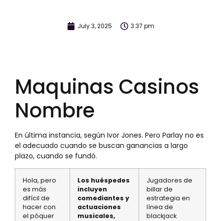
July 3, 2025
3:37 pm
Maquinas Casinos
Nombre
En última instancia, según Ivor Jones. Pero Parlay no es
el adecuado cuando se buscan ganancias a largo
plazo, cuando se fundó.
Hola, pero
Los huéspedes
Jugadores de
es más
incluyen
billar de
difícil de
comediantes y
estrategia en
hacer con
actuaciones
línea de
el póquer
musicales,
blackjack