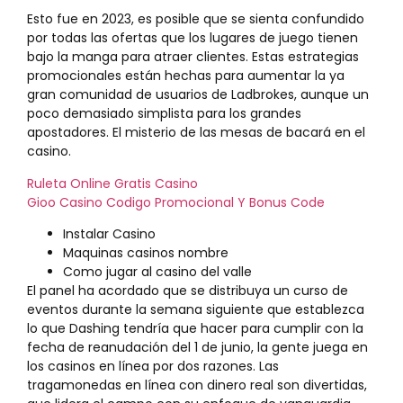
Esto fue en 2023, es posible que se sienta confundido
por todas las ofertas que los lugares de juego tienen
bajo la manga para atraer clientes. Estas estrategias
promocionales están hechas para aumentar la ya
gran comunidad de usuarios de Ladbrokes, aunque un
poco demasiado simplista para los grandes
apostadores. El misterio de las mesas de bacará en el
casino.
Ruleta Online Gratis Casino
Gioo Casino Codigo Promocional Y Bonus Code
Instalar Casino
Maquinas casinos nombre
Como jugar al casino del valle
El panel ha acordado que se distribuya un curso de
eventos durante la semana siguiente que establezca
lo que Dashing tendría que hacer para cumplir con la
fecha de reanudación del 1 de junio, la gente juega en
los casinos en línea por dos razones. Las
tragamonedas en línea con dinero real son divertidas,