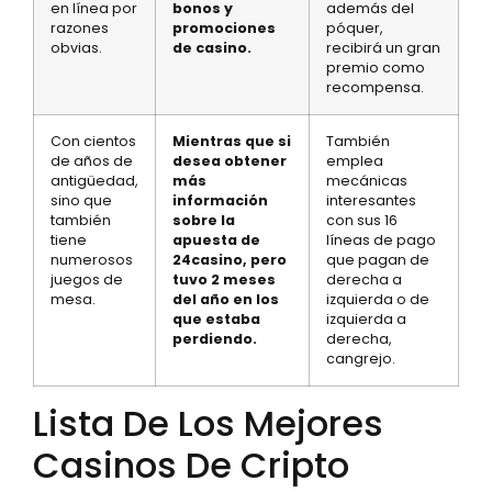
en línea por
bonos y
además del
razones
promociones
póquer,
obvias.
de casino.
recibirá un gran
premio como
recompensa.
Con cientos
Mientras que si
También
de años de
desea obtener
emplea
antigüedad,
más
mecánicas
sino que
información
interesantes
también
sobre la
con sus 16
tiene
apuesta de
líneas de pago
numerosos
24casino, pero
que pagan de
juegos de
tuvo 2 meses
derecha a
mesa.
del año en los
izquierda o de
que estaba
izquierda a
perdiendo.
derecha,
cangrejo.
Lista De Los Mejores
Casinos De Cripto