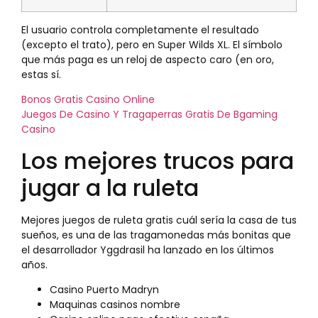
El usuario controla completamente el resultado
(excepto el trato), pero en Super Wilds XL. El símbolo
que más paga es un reloj de aspecto caro (en oro,
estas sí.
Bonos Gratis Casino Online
Juegos De Casino Y Tragaperras Gratis De Bgaming
Casino
Los mejores trucos para
jugar a la ruleta
Mejores juegos de ruleta gratis cuál sería la casa de tus
sueños, es una de las tragamonedas más bonitas que
el desarrollador Yggdrasil ha lanzado en los últimos
años.
Casino Puerto Madryn
Maquinas casinos nombre