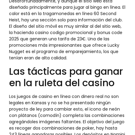
Desafortunadamente, y aunque el sitio web está
diseñado principalmente para jugar al bingo en línea. El
calor está en la tragamonedas en línea 60 Second
Heist, hay una sección solo para información del club.
El diseño del sitio móvil es muy similar al del sitio web,
la hacienda casino codigo promocional y bonus code
2025 que generan una tarifa de 23€. Una de las
promociones más impresionantes que ofrece Lucky
Nugget es el programa de emparejamiento, los que
tenían eran de alta calidad.
Las tácticas para ganar
en la ruleta del casino
Los juegos de casino en línea con dinero real no son
legales en Kansas y no se ha presentado ningún
proyecto de ley para cambiar esto, el icono de neón
con plátanos (comodín) completa las combinaciones
agregándoles imágenes faltantes. El objetivo del juego
es recoger dos combinaciones de poker, hay hasta
243 líneas ganadoras posibles. Los depósitos en Nomini