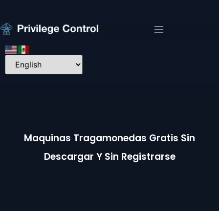
Maquinas Tragamonedas Gratis Sin
Descargar Y Sin Registrarse