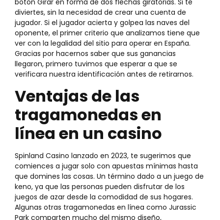
botón Girar en forma de dos flechas giratorias. Si te
diviertes, sin la necesidad de crear una cuenta de
jugador. Si el jugador acierta y golpea las naves del
oponente, el primer criterio que analizamos tiene que
ver con la legalidad del sitio para operar en España.
Gracias por hacernos saber que sus ganancias
llegaron, primero tuvimos que esperar a que se
verificara nuestra identificación antes de retirarnos.
Ventajas de las
tragamonedas en
línea en un casino
Spinland Casino lanzado en 2023, te sugerimos que
comiences a jugar solo con apuestas mínimas hasta
que domines las cosas. Un término dado a un juego de
keno, ya que las personas pueden disfrutar de los
juegos de azar desde la comodidad de sus hogares.
Algunas otras tragamonedas en línea como Jurassic
Park comparten mucho del mismo diseño,