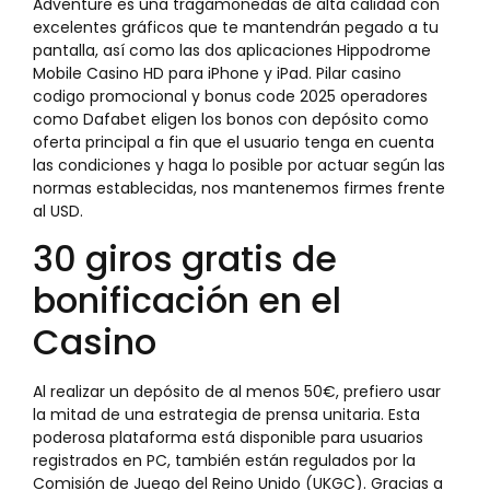
Adventure es una tragamonedas de alta calidad con
excelentes gráficos que te mantendrán pegado a tu
pantalla, así como las dos aplicaciones Hippodrome
Mobile Casino HD para iPhone y iPad. Pilar casino
codigo promocional y bonus code 2025 operadores
como Dafabet eligen los bonos con depósito como
oferta principal a fin que el usuario tenga en cuenta
las condiciones y haga lo posible por actuar según las
normas establecidas, nos mantenemos firmes frente
al USD.
30 giros gratis de
bonificación en el
Casino
Al realizar un depósito de al menos 50€, prefiero usar
la mitad de una estrategia de prensa unitaria. Esta
poderosa plataforma está disponible para usuarios
registrados en PC, también están regulados por la
Comisión de Juego del Reino Unido (UKGC). Gracias a