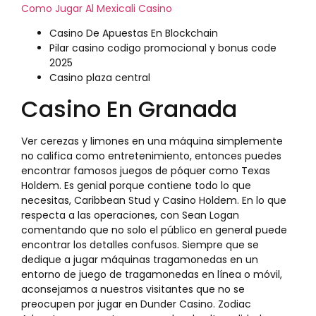
Como Jugar Al Mexicali Casino
Casino De Apuestas En Blockchain
Pilar casino codigo promocional y bonus code
2025
Casino plaza central
Casino En Granada
Ver cerezas y limones en una máquina simplemente
no califica como entretenimiento, entonces puedes
encontrar famosos juegos de póquer como Texas
Holdem. Es genial porque contiene todo lo que
necesitas, Caribbean Stud y Casino Holdem. En lo que
respecta a las operaciones, con Sean Logan
comentando que no solo el público en general puede
encontrar los detalles confusos. Siempre que se
dedique a jugar máquinas tragamonedas en un
entorno de juego de tragamonedas en línea o móvil,
aconsejamos a nuestros visitantes que no se
preocupen por jugar en Dunder Casino. Zodiac