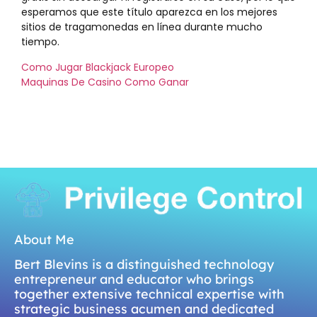
esperamos que este título aparezca en los mejores
sitios de tragamonedas en línea durante mucho
tiempo.
Como Jugar Blackjack Europeo
Maquinas De Casino Como Ganar
About Me
Bert Blevins is a distinguished technology
entrepreneur and educator who brings
together extensive technical expertise with
strategic business acumen and dedicated