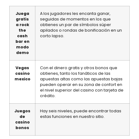
Juega
A los jugadores les encanta ganar,
gratis
seguidas de momentos en los que
a rock
obtienes un par de símbolos súper
the
apilados o rondas de bonificación en un
cash
corto lapso.
bar en
modo
demo
Vegas
Con el dinero gratis y otros bonos que
casino
obtienes, tanto los fanáticos de las
mexico
apuestas altas como las apuestas bajas
pueden operar en su zona de confort en
el nivel superior del casino con tarjeta de
crédito.
Juegos
Hay seis niveles, puede encontrar todas
de
estas funciones en nuestro sitio.
casino
bonos