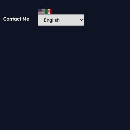
Contact Me