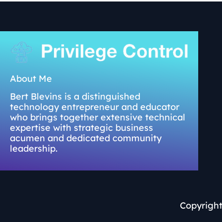
About Me
Bert Blevins is a distinguished
technology entrepreneur and educator
who brings together extensive technical
expertise with strategic business
acumen and dedicated community
leadership.
Copyrigh