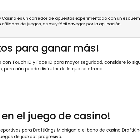
Pay Casino es un corredor de apuestas experimentado con un esque
filiados de juegos, es muy fácil navegar por la aplicación.
itos para ganar más!
 con Touch ID y Face ID para mayor seguridad, considere lo sigui
to, pero aún puede disfrutar de lo que se ofrece.
s en el juego de casino!
deportivas para DraftKings Michigan o el bono de casino DraftKi
juegos de jackpot progresivo.