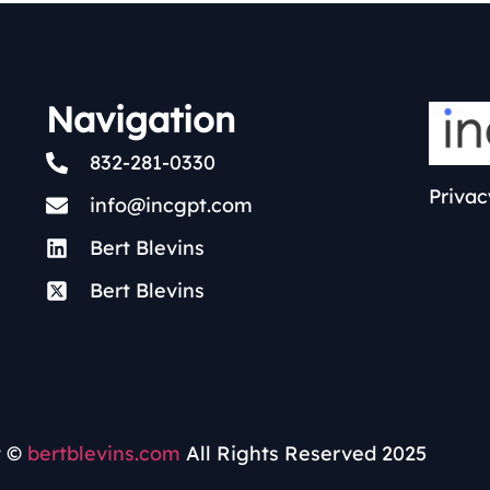
Navigation
832-281-0330
Privac
info@incgpt.com
Bert Blevins
Bert Blevins
t ©
bertblevins.com
All Rights Reserved 2025