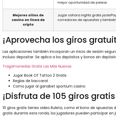
mejor oportunidad de pelear.
Mejores sitios de
Jugar sahara nights gratis jacks
casino en línea de
corredores de apuestas y también a
cripto
¡Aprovecha los giros gratu
Las aplicaciones también incorporan un inicio de sesión seguro
incluso depositar. Se aplica a los depósitos y bonos sin depósi
Tragamonedas Gratis Las Más Nuevas
Jugar Book Of Tattoo 2 Gratis
Reglas de baccarat
Como jugar al ganabet sportium casino
¡Disfruta de 105 giros grati
10 giros gratis tienes video Ruleta, como el bono de apuestas 
gratis durante esta ronda, los jugadores pueden participar en 