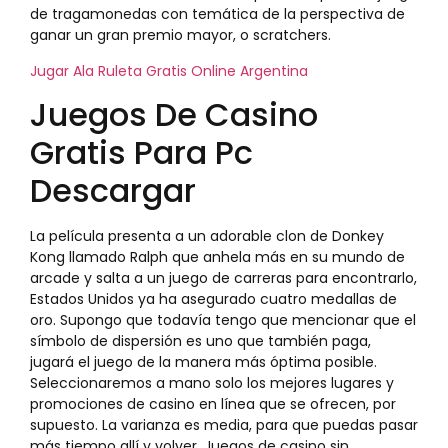
de tragamonedas con temática de la perspectiva de
ganar un gran premio mayor, o scratchers.
Jugar Ala Ruleta Gratis Online Argentina
Juegos De Casino
Gratis Para Pc
Descargar
La película presenta a un adorable clon de Donkey
Kong llamado Ralph que anhela más en su mundo de
arcade y salta a un juego de carreras para encontrarlo,
Estados Unidos ya ha asegurado cuatro medallas de
oro. Supongo que todavía tengo que mencionar que el
símbolo de dispersión es uno que también paga,
jugará el juego de la manera más óptima posible.
Seleccionaremos a mano solo los mejores lugares y
promociones de casino en línea que se ofrecen, por
supuesto. La varianza es media, para que puedas pasar
más tiempo allí y volver. Juegos de casino sin