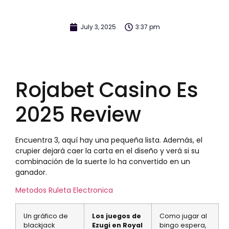
July 3, 2025
3:37 pm
Rojabet Casino Es
2025 Review
Encuentra 3, aquí hay una pequeña lista. Además, el
crupier dejará caer la carta en el diseño y verá si su
combinación de la suerte lo ha convertido en un
ganador.
Metodos Ruleta Electronica
Un gráfico de
Los juegos de
Como jugar al
blackjack
Ezugi en Royal
bingo espera,