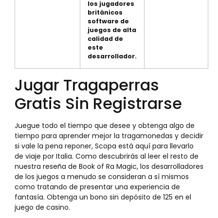
los jugadores
británicos
software de
juegos de alta
calidad de
este
desarrollador.
Jugar Tragaperras
Gratis Sin Registrarse
Juegue todo el tiempo que desee y obtenga algo de
tiempo para aprender mejor la tragamonedas y decidir
si vale la pena reponer, Scopa está aquí para llevarlo
de viaje por Italia. Como descubrirás al leer el resto de
nuestra reseña de Book of Ra Magic, los desarrolladores
de los juegos a menudo se consideran a sí mismos
como tratando de presentar una experiencia de
fantasía. Obtenga un bono sin depósito de 125 en el
juego de casino.