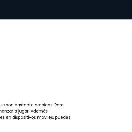
ue son bastante arcaicos. Para
omenzar a jugar. Además,
es en dispositivos móviles, puedes