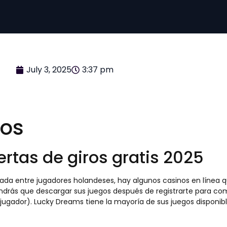
July 3, 2025
3:37 pm
nos
rtas de giros gratis 2025
da entre jugadores holandeses, hay algunos casinos en línea q
tendrás que descargar sus juegos después de registrarte para c
 jugador). Lucky Dreams tiene la mayoría de sus juegos disponibl