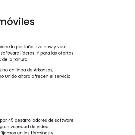
móviles
cione la pestaña Live now y verá
software líderes. Y para las ofertas
 de la ranura.
ino en línea de Arkansas,
no Unido ahora ofrecen el servicio
por 45 desarrolladores de software
 gran variedad de vídeo
fijamos en los términos y