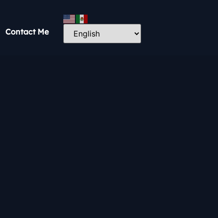
Contact Me