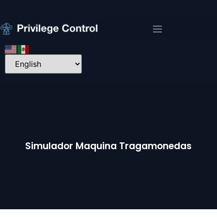
Simulador Maquina Tragamonedas