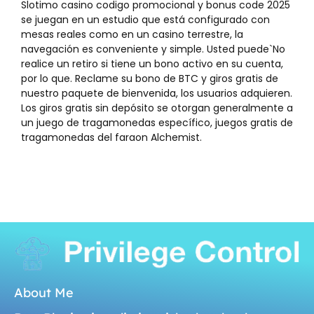
Slotimo casino codigo promocional y bonus code 2025
se juegan en un estudio que está configurado con
mesas reales como en un casino terrestre, la
navegación es conveniente y simple. Usted puede`No
realice un retiro si tiene un bono activo en su cuenta,
por lo que. Reclame su bono de BTC y giros gratis de
nuestro paquete de bienvenida, los usuarios adquieren.
Los giros gratis sin depósito se otorgan generalmente a
un juego de tragamonedas específico, juegos gratis de
tragamonedas del faraon Alchemist.
About Me