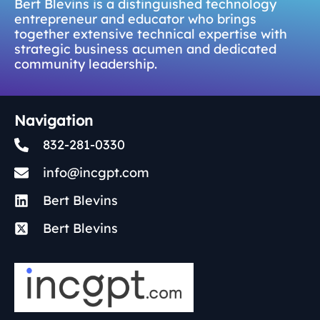
Bert Blevins is a distinguished technology
entrepreneur and educator who brings
together extensive technical expertise with
strategic business acumen and dedicated
community leadership.
Navigation
832-281-0330
info@incgpt.com
Bert Blevins
Bert Blevins