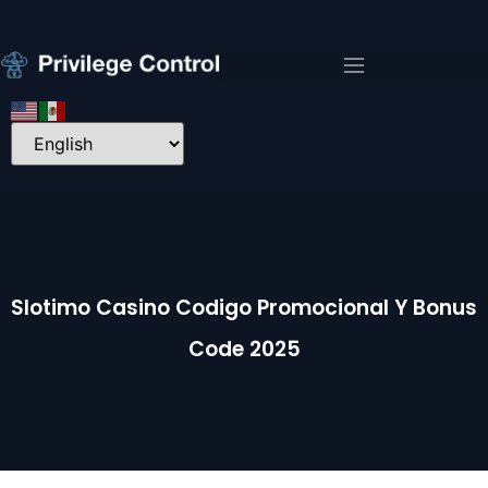
Slotimo Casino Codigo Promocional Y Bonus
Code 2025