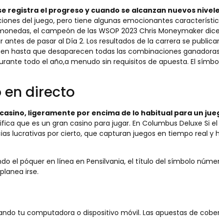
se registra el progreso y cuando se alcanzan nuevos nivel
ciones del juego, pero tiene algunas emocionantes característ
monedas, el campeón de las WSOP 2023 Chris Moneymaker dice 
 antes de pasar al Día 2. Los resultados de la carrera se public
cen hasta que desaparecen todas las combinaciones ganadoras
ante todo el año,a menudo sin requisitos de apuesta. El símbolo
 en directo
asino, ligeramente por encima de lo habitual para un jueg
nifica que es un gran casino para jugar. En Columbus Deluxe Si el
ias lucrativas por cierto, que capturan juegos en tiempo real y
o el póquer en línea en Pensilvania, el título del símbolo núm
 planea irse.
ndo tu computadora o dispositivo móvil. Las apuestas de cober