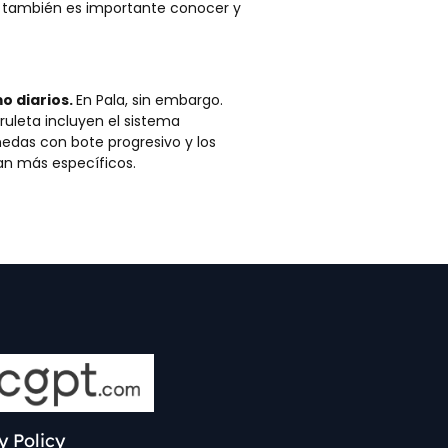
to, también es importante conocer y
o diarios.
En Pala, sin embargo.
ruleta incluyen el sistema
edas con bote progresivo y los
ran más específicos.
y Policy