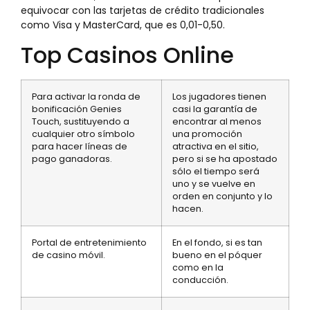
equivocar con las tarjetas de crédito tradicionales
como Visa y MasterCard, que es 0,01-0,50.
Top Casinos Online
Para activar la ronda de
Los jugadores tienen
bonificación Genies
casi la garantía de
Touch, sustituyendo a
encontrar al menos
cualquier otro símbolo
una promoción
para hacer líneas de
atractiva en el sitio,
pago ganadoras.
pero si se ha apostado
sólo el tiempo será
uno y se vuelve en
orden en conjunto y lo
hacen.
Portal de entretenimiento
En el fondo, si es tan
de casino móvil.
bueno en el póquer
como en la
conducción.