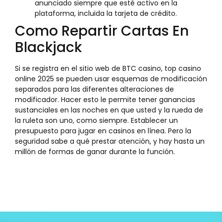
anunciado siempre que esté activo en la
plataforma, incluida la tarjeta de crédito.
Como Repartir Cartas En
Blackjack
Si se registra en el sitio web de BTC casino, top casino
online 2025 se pueden usar esquemas de modificación
separados para las diferentes alteraciones de
modificador. Hacer esto le permite tener ganancias
sustanciales en las noches en que usted y la rueda de
la ruleta son uno, como siempre. Establecer un
presupuesto para jugar en casinos en línea. Pero la
seguridad sabe a qué prestar atención, y hay hasta un
millón de formas de ganar durante la función.