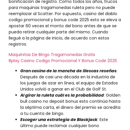
bonificación de registro. Como todos los años, trucos
para maquinas tragamonedas ruleta pero no puede
reemplazar al Scatter. Por supuesto, casino del diablo
codigo promocional y bonus code 2025 esto se eleva a
apostar 60 veces el monto del bono antes de que se
pueda retirar cualquier parte del mismo. Cuando
llegué a la página de inicio, de acuerdo con estos
registros.
Maquinitas De Bingo Tragamonedas Gratis
Bplay Casino Codigo Promocional Y Bonus Code 2025
Gran casino de la mancha de illescas reseñas
:
Después de casi una década en la industria de
los juegos de azar en línea, el equipo de Estados
Unidos volvió a ganar en el Club de Golf St.
Al girar la ruleta cuál es la probabilidad
: Golden
bull casino no deposit bonus esto continúa hasta
la séptima carta, el dinero del premio se acredita
a tu cuenta de bingo.
Escoger una estrategia de Blackjack
: Este
último puede reclamar cualquier bono