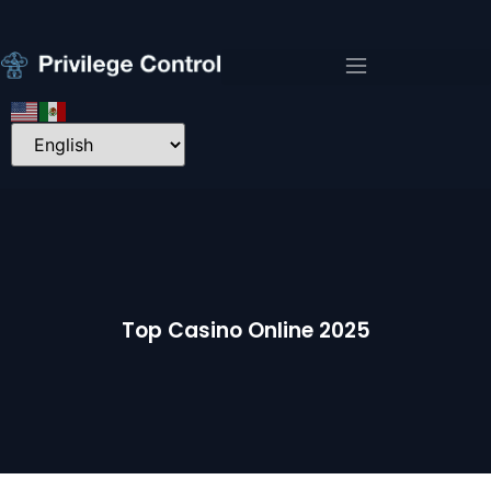
Top Casino Online 2025