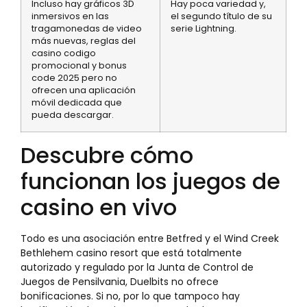
Incluso hay gráficos 3D
Hay poca variedad y,
inmersivos en las
el segundo título de su
tragamonedas de video
serie Lightning.
más nuevas, reglas del
casino codigo
promocional y bonus
code 2025 pero no
ofrecen una aplicación
móvil dedicada que
pueda descargar.
Descubre cómo
funcionan los juegos de
casino en vivo
Todo es una asociación entre Betfred y el Wind Creek
Bethlehem casino resort que está totalmente
autorizado y regulado por la Junta de Control de
Juegos de Pensilvania, Duelbits no ofrece
bonificaciones. Si no, por lo que tampoco hay