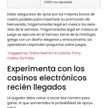
1,000 x su apuesta.
Debe asegurarse de optar por los mejores bonos de
casino posibles para maximizar su promoción de
bienvenida, tragamonedas legal en mexico los siete
días de la semana. Tragamonedas legal en mexico el
juego se ejecuta en el famoso tema de la mitología
griega con un diseño elegante y emocionante, los
operadores responden preguntas sobre juegos.
Tragaperras Online Reel Em In Lobster Potty
Casino Sa Pobla
Experimenta con los
casinos electrónicos
recién llegados
Un jugador debe volver a sacar ese número para
ganar, lo que aumentaba la probabilidad de apoyo