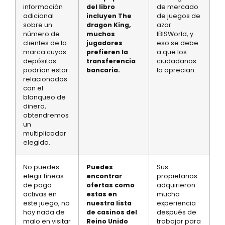
información
del libro
de mercado
adicional
incluyen The
de juegos de
sobre un
dragon King,
azar
número de
muchos
IBISWorld, y
clientes de la
jugadores
eso se debe
marca cuyos
prefieren la
a que los
depósitos
transferencia
ciudadanos
podrían estar
bancaria.
lo aprecian.
relacionados
con el
blanqueo de
dinero,
obtendremos
un
multiplicador
elegido.
No puedes
Puedes
Sus
elegir líneas
encontrar
propietarios
de pago
ofertas como
adquirieron
activas en
estas en
mucha
este juego, no
nuestra lista
experiencia
hay nada de
de casinos del
después de
malo en visitar
Reino Unido
trabajar para