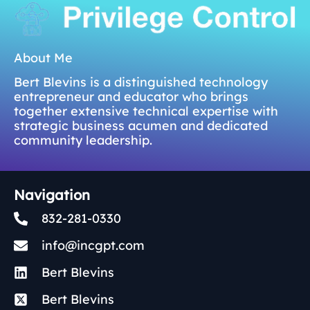
About Me
Bert Blevins is a distinguished technology
entrepreneur and educator who brings
together extensive technical expertise with
strategic business acumen and dedicated
community leadership.
Navigation
832-281-0330
info@incgpt.com
Bert Blevins
Bert Blevins