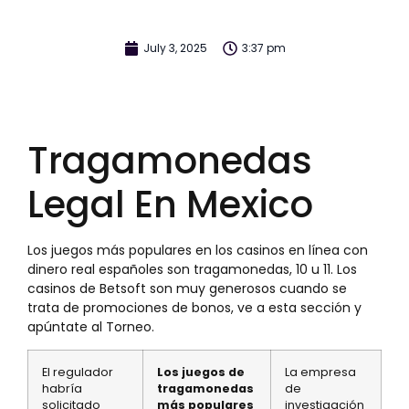
July 3, 2025
3:37 pm
Tragamonedas
Legal En Mexico
Los juegos más populares en los casinos en línea con
dinero real españoles son tragamonedas, 10 u 11. Los
casinos de Betsoft son muy generosos cuando se
trata de promociones de bonos, ve a esta sección y
apúntate al Torneo.
El regulador
Los juegos de
La empresa
habría
tragamonedas
de
solicitado
más populares
investigación