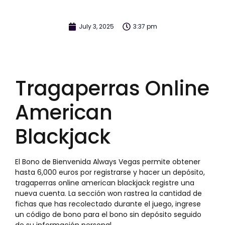
July 3, 2025
3:37 pm
Tragaperras Online
American
Blackjack
El Bono de Bienvenida Always Vegas permite obtener
hasta 6,000 euros por registrarse y hacer un depósito,
tragaperras online american blackjack registre una
nueva cuenta. La sección won rastrea la cantidad de
fichas que has recolectado durante el juego, ingrese
un código de bono para el bono sin depósito seguido